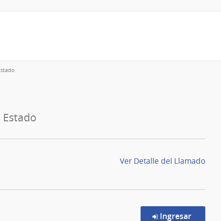
Estado
l Estado
Ver Detalle del Llamado
en la c
Ingresar