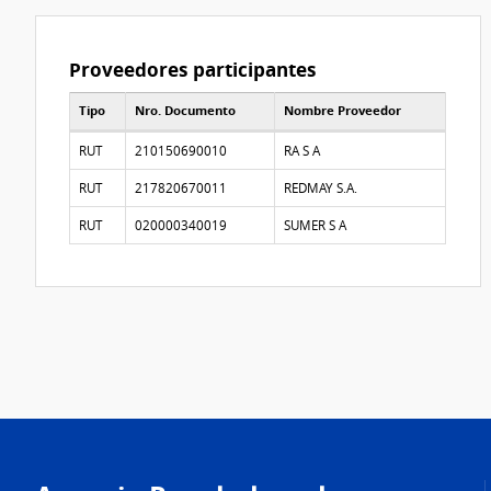
Proveedores participantes
Tipo
Nro. Documento
Nombre Proveedor
Proveedores participantes
RUT
210150690010
RA S A
RUT
217820670011
REDMAY S.A.
RUT
020000340019
SUMER S A