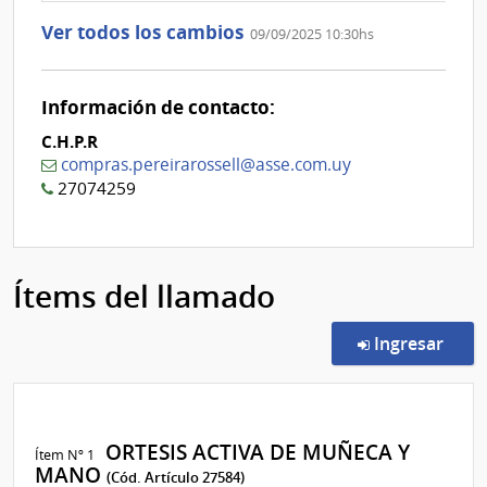
1
Ver todos los cambios
09/09/2025 10:30hs
Información de contacto:
C.H.P.R
compras.pereirarossell@asse.com.uy
27074259
Ítems del llamado
en l
Ingresar
ORTESIS ACTIVA DE MUÑECA Y
Ítem Nº 1
MANO
(Cód. Artículo 27584)