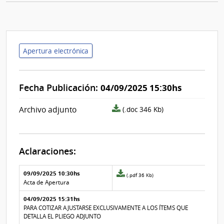
Apertura electrónica
Fecha Publicación:
04/09/2025 15:30hs
archivo
Archivo adjunto
(.doc 346 Kb)
adjunto/pliego
Aclaraciones:
Aclaraciones del llamado
Fecha y
09/09/2025 10:30hs
Archivo
(.pdf 36 Kb)
texto de
Archivo
adjunto
Acta de Apertura
la
de la
de
aclaración
aclaración
04/09/2025 15:31hs
la
aclaración
PARA COTIZAR AJUSTARSE EXCLUSIVAMENTE A LOS ÍTEMS QUE
Nº
DETALLA EL PLIEGO ADJUNTO