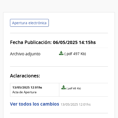
Apertura electrónica
Fecha Publicación:
06/05/2025 14:15hs
archivo
Archivo adjunto
(.pdf 497 Kb)
adjunto/pliego
Aclaraciones:
Aclaraciones del llamado
Fecha y
13/05/2025 12:01hs
Archivo
(.pdf 46 Kb)
texto de
Archivo
adjunto
Acta de Apertura
la
de la
de
aclaración
aclaración
la
Ver todos los cambios
13/05/2025 12:01hs
aclaración
Nº
0