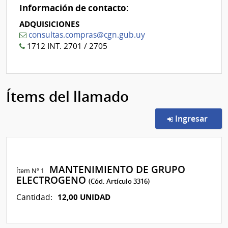
Información de contacto:
ADQUISICIONES
consultas.compras@cgn.gub.uy
1712 INT. 2701 / 2705
Ítems del llamado
en l
Ingresar
MANTENIMIENTO DE GRUPO
Ítem Nº 1
ELECTROGENO
(Cód. Artículo 3316)
12,00 UNIDAD
Cantidad: