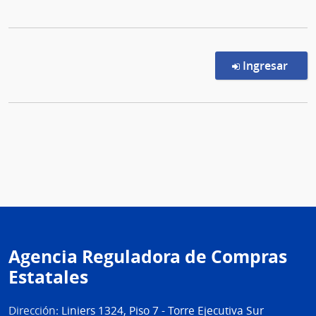
en l
Ingresar
Agencia Reguladora de Compras
Estatales
Dirección:
Liniers 1324, Piso 7 - Torre Ejecutiva Sur