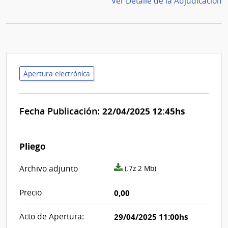
Ver Detalle de la Adjudicación
Apertura electrónica
Fecha Publicación:
22/04/2025 12:45hs
Pliego
archivo
Archivo adjunto
(.7z 2 Mb)
adjunto/pliego
Precio
0,00
Acto de Apertura:
29/04/2025 11:00hs