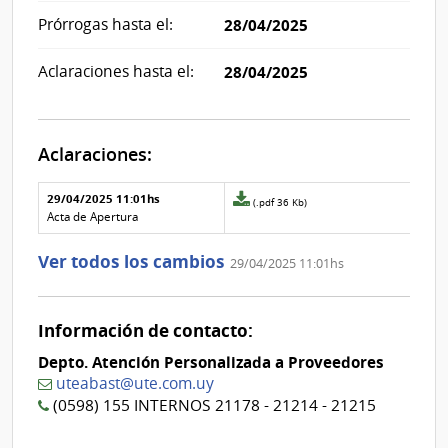
Prórrogas hasta el:
28/04/2025
Aclaraciones hasta el:
28/04/2025
Aclaraciones:
Aclaraciones del llamado
Fecha y
29/04/2025 11:01hs
Archivo
(.pdf 36 Kb)
texto de
Archivo
adjunto
Acta de Apertura
la
de la
de
aclaración
aclaración
la
Ver todos los cambios
29/04/2025 11:01hs
aclaración
Nº
0
Información de contacto:
Depto. Atención Personalizada a Proveedores
uteabast@ute.com.uy
(0598) 155 INTERNOS 21178 - 21214 - 21215