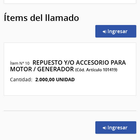
Ítems del llamado
en l
Ingresar
REPUESTO Y/O ACCESORIO PARA
Ítem Nº 10
MOTOR / GENERADOR
(Cód. Artículo 101419)
2.000,00 UNIDAD
Cantidad:
en l
Ingresar