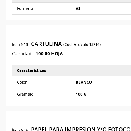
Características del Ítem Nº 4
Formato
A3
CARTULINA
Ítem Nº 5
(Cód. Artículo 13216)
100,00 HOJA
Cantidad:
Características
Características del Ítem Nº 5
Color
BLANCO
Gramaje
180 G
PAPEL PARA IMPRESION Y/O FOTOC
Ítem Nº 6