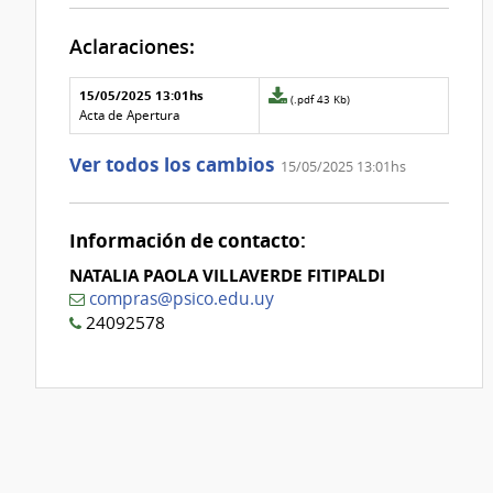
Aclaraciones:
Aclaraciones del llamado
Fecha y
15/05/2025 13:01hs
Archivo
(.pdf 43 Kb)
texto de
Archivo
adjunto
Acta de Apertura
la
de la
de
aclaración
aclaración
la
Ver todos los cambios
15/05/2025 13:01hs
aclaración
Nº
0
Información de contacto:
NATALIA PAOLA VILLAVERDE FITIPALDI
compras@psico.edu.uy
24092578