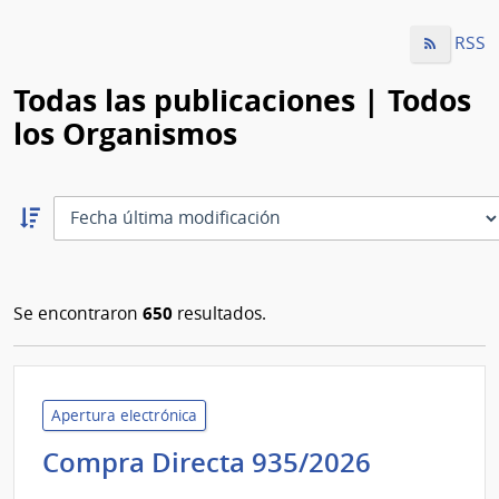
RSS
Todas las publicaciones | Todos
los Organismos
Ordernar
descendente:
Ordenar
650
Se encontraron
resultados.
Apertura electrónica
Administ
Compra Directa 935/2026
de