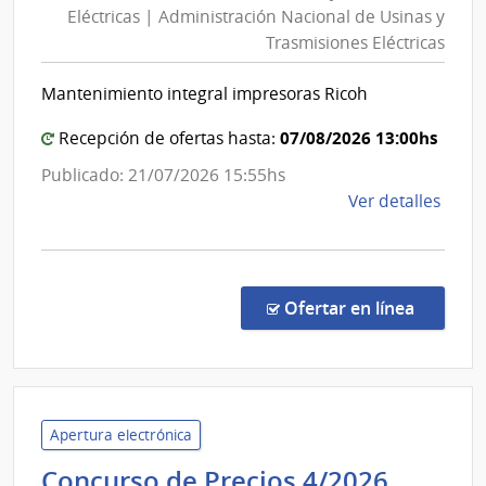
Eléctricas | Administración Nacional de Usinas y
Usinas
Patr
Trasmisiones Eléctricas
y
Cultu
de
Trasmisiones
Mantenimiento integral impresoras Ricoh
la
Eléctricas
Naci
|
07/08/2026 13:00hs
Recepción de ofertas hasta:
Administración
Publicado: 21/07/2026 15:55hs
Nacional
de
Ver detalles
de
la
Usinas
comp
y
Licit
Trasmisiones
Abre
en la co
Ofertar en línea
1039
Eléctricas
|
Admin
Naci
de
Apertura electrónica
Usin
Univer
Concurso de Precios 4/2026