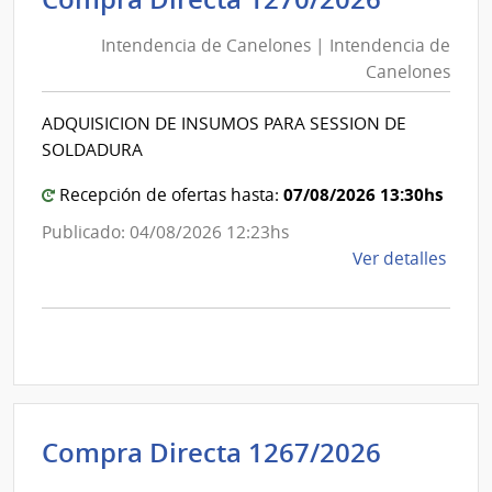
de
la
Intendencia de Canelones | Intendencia de
Canelo
Repú
Canelones
|
|
Facul
Intende
ADQUISICION DE INSUMOS PARA SESSION DE
de
de
SOLDADURA
Quím
Canelo
07/08/2026 13:30hs
Recepción de ofertas hasta:
Publicado: 04/08/2026 12:23hs
de
Ver detalles
la
comp
Comp
Direc
1270
|
Inte
Intende
Compra Directa 1267/2026
de
de