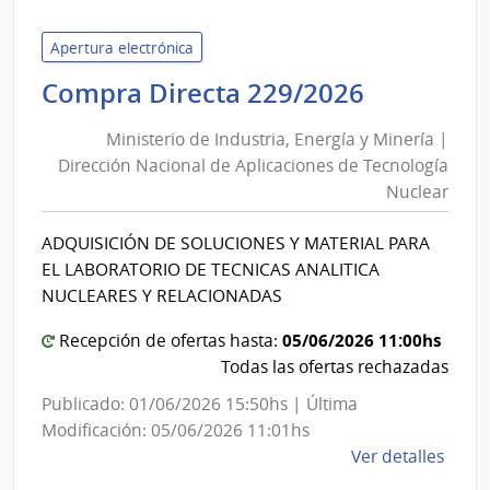
de
Servi
Apertura electrónica
de
Minister
Compra Directa 229/2026
Salu
de
del
Ministerio de Industria, Energía y Minería |
Industria
Esta
Dirección Nacional de Aplicaciones de Tecnología
Energía
|
Nuclear
y
Hospi
Minería
Maci
ADQUISICIÓN DE SOLUCIONES Y MATERIAL PARA
|
EL LABORATORIO DE TECNICAS ANALITICA
Direcció
NUCLEARES Y RELACIONADAS
Nacional
05/06/2026 11:00hs
Recepción de ofertas hasta:
de
Todas las ofertas rechazadas
Aplicaci
de
Publicado: 01/06/2026 15:50hs | Última
Tecnolog
Modificación: 05/06/2026 11:01hs
Nuclear
de
Ver detalles
la