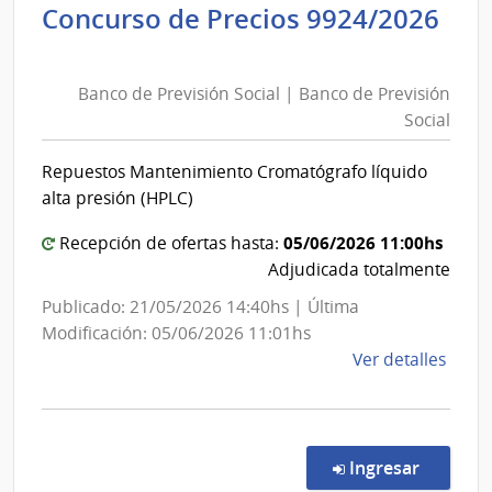
Concurso de Precios 9924/2026
Obra
Banco
Públi
de
|
Banco de Previsión Social | Banco de Previsión
Previsión
Direc
Social
Social
Naci
|
de
Repuestos Mantenimiento Cromatógrafo líquido
Viali
Banco
alta presión (HPLC)
de
Previsión
05/06/2026 11:00hs
Recepción de ofertas hasta:
Social
Adjudicada totalmente
Publicado: 21/05/2026 14:40hs | Última
Modificación: 05/06/2026 11:01hs
de
Ver detalles
la
comp
Conc
de
en la co
Ingresar
Preci