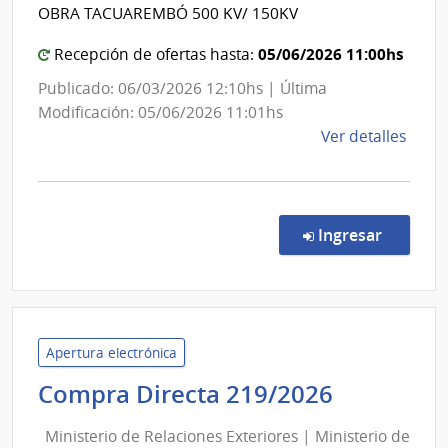
Tra
OBRA TACUAREMBÓ 500 KV/ 150KV
Elé
|
05/06/2026 11:00hs
Recepción de ofertas hasta:
Adm
Publicado: 06/03/2026 12:10hs | Última
Nac
Modificación: 05/06/2026 11:01hs
de
de
Ver detalles
Usi
la
y
comp
Tra
Licit
Públi
en la co
Elé
Ingresar
1035
|
Admin
Naci
de
Apertura electrónica
Usin
Minister
Compra Directa 219/2026
y
de
Tras
Ministerio de Relaciones Exteriores | Ministerio de
Relacion
Eléct