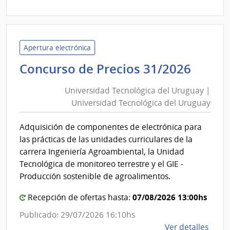
|
Minis
del
Inter
Apertura electrónica
|
Unive
Concurso de Precios 31/2026
Direc
Tecno
Naci
Universidad Tecnológica del Uruguay |
del
de
Universidad Tecnológica del Uruguay
Urug
Bomb
|
Adquisición de componentes de electrónica para
Unive
las prácticas de las unidades curriculares de la
Tecno
carrera Ingeniería Agroambiental, la Unidad
del
Tecnológica de monitoreo terrestre y el GIE -
Urug
Producción sostenible de agroalimentos.
07/08/2026 13:00hs
Recepción de ofertas hasta:
Publicado: 29/07/2026 16:10hs
de
Ver detalles