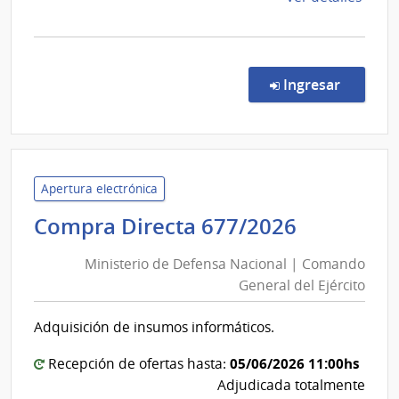
la
comp
Conc
de
en la co
Ingresar
Preci
7/20
|
Minis
de
Apertura electrónica
Econ
Minister
Compra Directa 677/2026
y
de
Fina
Ministerio de Defensa Nacional | Comando
Defensa
|
General del Ejército
Nacional
Direc
|
Gene
Adquisición de insumos informáticos.
Comand
Impos
General
05/06/2026 11:00hs
Recepción de ofertas hasta:
del
Adjudicada totalmente