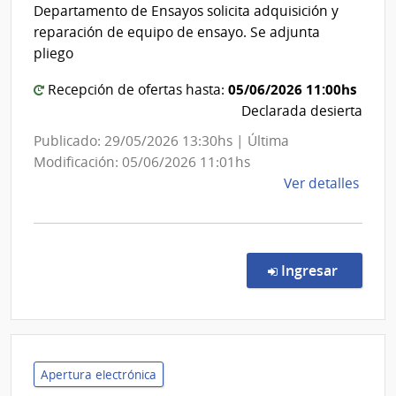
Obras
|
Departamento de Ensayos solicita adquisición y
Públicas
Admin
reparación de equipo de ensayo. Se adjunta
Naci
|
pliego
de
Direcció
Usin
05/06/2026 11:00hs
Nacional
Recepción de ofertas hasta:
y
Declarada desierta
de
Tras
Vialidad
Publicado: 29/05/2026 13:30hs | Última
Eléct
Modificación: 05/06/2026 11:01hs
de
Ver detalles
la
comp
Comp
Direc
en la co
Ingresar
123/
|
Minis
de
Tran
Apertura electrónica
y