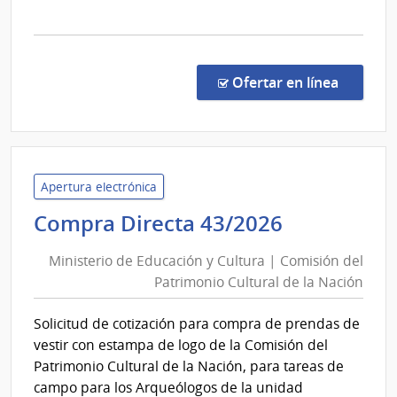
la
comp
Conc
de
en la c
Ofertar en línea
Preci
31/2
|
Univ
Tecno
Apertura electrónica
del
Ministerio
Compra Directa 43/2026
Urug
de
|
Ministerio de Educación y Cultura | Comisión del
Educación
Univ
Patrimonio Cultural de la Nación
y
Tecno
Cultura
del
Solicitud de cotización para compra de prendas de
|
Urug
vestir con estampa de logo de la Comisión del
Comisión
Patrimonio Cultural de la Nación, para tareas de
del
campo para los Arqueólogos de la unidad