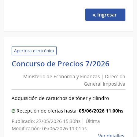
Comp
Direc
en la c
Ingresar
4237
|
Admin
Naci
de
Apertura electrónica
Corr
Minist
Concurso de Precios 7/2026
|
de
Admi
Ministerio de Economía y Finanzas | Dirección
Econo
Naci
General Impositiva
y
de
Finanz
Corr
Adquisición de cartuchos de tóner y cilindro
|
Direcc
05/06/2026 11:00hs
Recepción de ofertas hasta:
Genera
Publicado: 27/05/2026 15:30hs | Última
Imposi
Modificación: 05/06/2026 11:01hs
de
Ver detalles