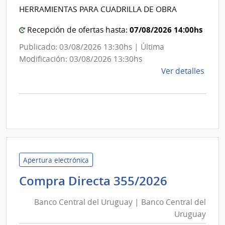
Int
de
HERRAMIENTAS PARA CUADRILLA DE OBRA
de
Cane
Mon
07/08/2026 14:00hs
Recepción de ofertas hasta:
Publicado: 03/08/2026 13:30hs | Última
Modificación: 03/08/2026 13:30hs
de
Ver detalles
la
comp
Comp
Direc
D193
|
Inte
Apertura electrónica
de
Banco
Compra Directa 355/2026
Mont
Central
|
Banco Central del Uruguay | Banco Central del
Inte
del
Uruguay
de
Uruguay