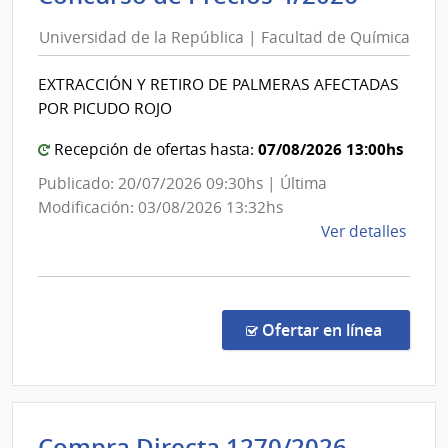
y
de
Tras
Universidad de la República | Facultad de Química
la
Eléct
Repúbl
|
EXTRACCIÓN Y RETIRO DE PALMERAS AFECTADAS
|
Admin
POR PICUDO ROJO
Facult
Naci
de
de
07/08/2026 13:00hs
Recepción de ofertas hasta:
Usin
Quími
Publicado: 20/07/2026 09:30hs | Última
y
Modificación: 03/08/2026 13:32hs
Tras
de
Ver detalles
Eléct
la
comp
Conc
de
en la co
Ofertar en línea
Preci
4/20
|
Univ
Intende
Compra Directa 1270/2026
de