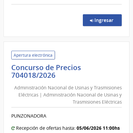
comp
Comp
Direc
en la co
Ingresar
229/
|
Minis
de
Indus
Apertura electrónica
Ener
Concurso de Precios
y
Administración
704018/2026
Mine
Nacional
|
Administración Nacional de Usinas y Trasmisiones
de
Direc
Eléctricas | Administración Nacional de Usinas y
Usinas
Naci
Trasmisiones Eléctricas
y
de
Aplic
Trasmisiones
PUNZONADORA
de
Eléctricas
Tecno
|
05/06/2026 11:00hs
Recepción de ofertas hasta: