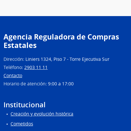
Naci
de
Educ
Públi
|
Agencia Reguladora de Compras
Cons
Estatales
de
Form
en
Dirección:
Liniers 1324, Piso 7 - Torre Ejecutiva Sur
Educ
Teléfono:
2903 11 11
Contacto
Horario de atención:
9:00 a 17:00
Institucional
Creación y evolución histórica
Cometidos