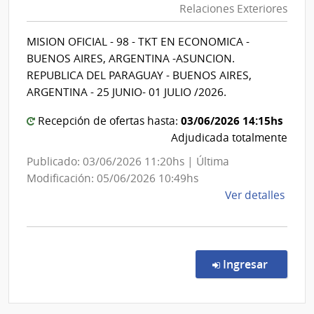
Relaciones Exteriores
Exterior
|
|
Admin
MISION OFICIAL - 98 - TKT EN ECONOMICA -
Minister
Naci
BUENOS AIRES, ARGENTINA -ASUNCION.
de
de
REPUBLICA DEL PARAGUAY - BUENOS AIRES,
Usin
Relacion
ARGENTINA - 25 JUNIO- 01 JULIO /2026.
y
Exterior
Tras
03/06/2026 14:15hs
Recepción de ofertas hasta:
Eléct
Adjudicada totalmente
Publicado: 03/06/2026 11:20hs | Última
Modificación: 05/06/2026 10:49hs
de
Ver detalles
la
comp
Comp
Direc
en la co
Ingresar
219/
|
Minis