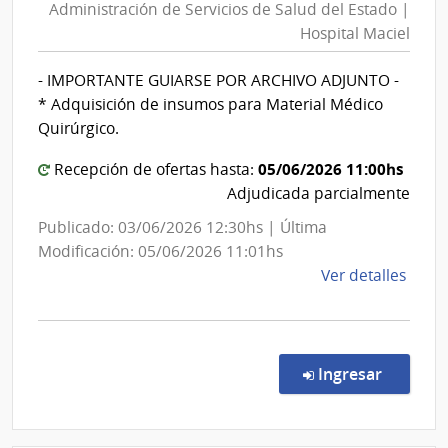
Administración de Servicios de Salud del Estado |
Servicios
Hospital Maciel
de
Salud
- IMPORTANTE GUIARSE POR ARCHIVO ADJUNTO -
del
* Adquisición de insumos para Material Médico
Estado
Quirúrgico.
|
05/06/2026 11:00hs
Hospital
Recepción de ofertas hasta:
Adjudicada parcialmente
Maciel
Publicado: 03/06/2026 12:30hs | Última
Modificación: 05/06/2026 11:01hs
de
Ver detalles
la
comp
Comp
Direc
en la co
Ingresar
935/
|
Admin