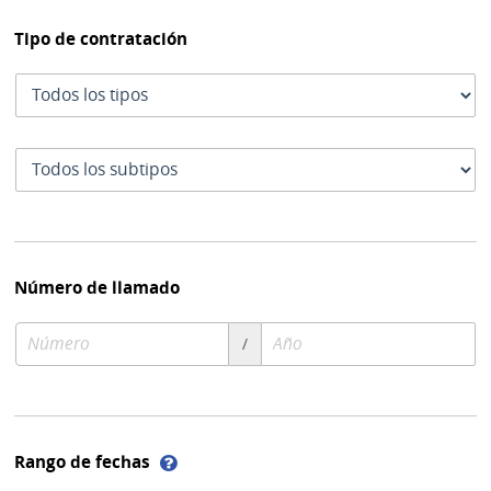
Tipo de contratación
Tipo
de
contratación
Subtipo
de
contratación
Número de llamado
Número
Año
/
de
de
compra
compra
Ayuda
Rango de fechas
sobre