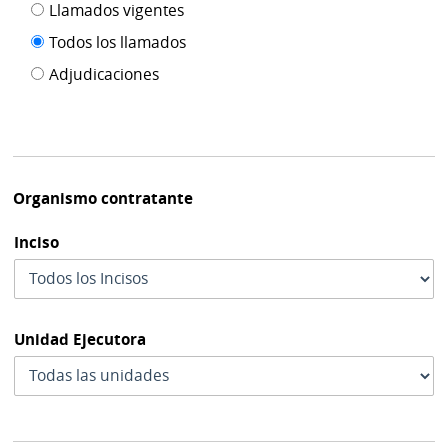
Filtro tipo
Llamados vigentes
por
de
fecha
Todos los llamados
de
publicación
Adjudicaciones
modif
Organismo contratante
Inciso
Unidad Ejecutora