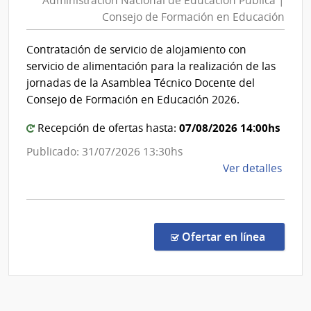
Administración Nacional de Educación Pública |
de
Centr
Consejo de Formación en Educación
Educac
del
Públic
Urug
Contratación de servicio de alojamiento con
|
servicio de alimentación para la realización de las
Conse
jornadas de la Asamblea Técnico Docente del
de
Consejo de Formación en Educación 2026.
Forma
07/08/2026 14:00hs
Recepción de ofertas hasta:
en
Educac
Publicado: 31/07/2026 13:30hs
de
Ver detalles
la
comp
Conc
de
en la c
Ofertar en línea
Preci
1/20
|
Admin