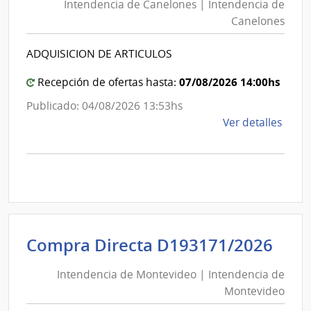
Cane
Intendencia de Canelones | Intendencia de
Canelo
|
Canelones
|
Inte
Intende
de
ADQUISICION DE ARTICULOS
de
Cane
Canelo
07/08/2026 14:00hs
Recepción de ofertas hasta:
Publicado: 04/08/2026 13:53hs
de
Ver detalles
la
comp
Comp
Direc
1267
|
Inte
Int
Compra Directa D193171/2026
de
de
Cane
Intendencia de Montevideo | Intendencia de
Mon
|
Montevideo
|
Inte