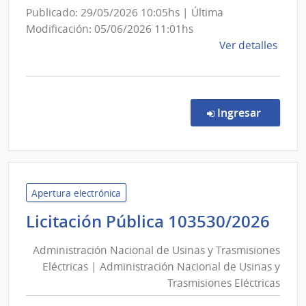
Ejército
Publicado: 29/05/2026 10:05hs | Última
Modificación: 05/06/2026 11:01hs
de
Ver detalles
la
comp
Comp
Direc
en la c
Ingresar
677/
|
Minis
de
Defe
Apertura electrónica
Naci
Adm
Licitación Pública 103530/2026
|
Nac
Com
Administración Nacional de Usinas y Trasmisiones
de
Gene
Eléctricas | Administración Nacional de Usinas y
Usi
del
Trasmisiones Eléctricas
y
Ejérc