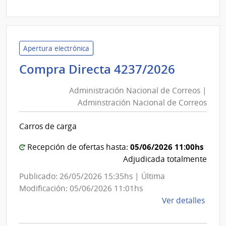
9924
|
Banc
de
Apertura electrónica
Previ
Adminis
Compra Directa 4237/2026
Socia
Nacion
|
Administración Nacional de Correos |
de
Banc
Adminstración Nacional de Correos
Correo
de
|
Previ
Carros de carga
Admins
Socia
Nacion
05/06/2026 11:00hs
Recepción de ofertas hasta:
de
Adjudicada totalmente
Correo
Publicado: 26/05/2026 15:35hs | Última
Modificación: 05/06/2026 11:01hs
de
Ver detalles
la
comp