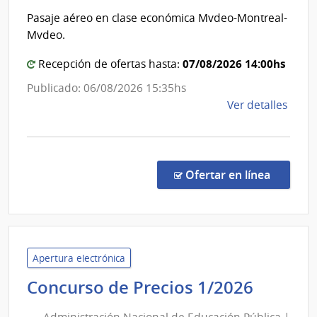
Mont
|
Pasaje aéreo en clase económica Mvdeo-Montreal-
Banco
Mvdeo.
Central
del
07/08/2026 14:00hs
Recepción de ofertas hasta:
Uruguay
Publicado: 06/08/2026 15:35hs
de
Ver detalles
la
comp
Comp
Direc
en la c
Ofertar en línea
355/
|
Banc
Centr
del
Apertura electrónica
Urug
Admini
Concurso de Precios 1/2026
|
Nacion
Banc