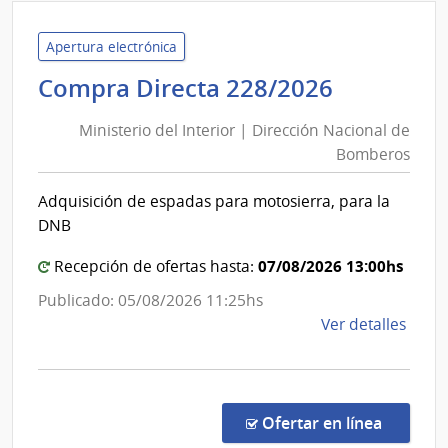
de
Relac
Apertura electrónica
Exter
Minister
Compra Directa 228/2026
|
del
Minis
Ministerio del Interior | Dirección Nacional de
Interior
de
Bomberos
|
Relac
Direcció
Exter
Adquisición de espadas para motosierra, para la
Nacional
DNB
de
Bomber
07/08/2026 13:00hs
Recepción de ofertas hasta:
Publicado: 05/08/2026 11:25hs
de
Ver detalles
la
comp
Comp
Direc
en la co
Ofertar en línea
228/