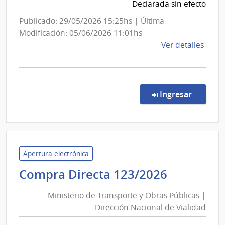
Nucl
Administración
Declarada sin efecto
Nacional
Publicado: 29/05/2026 15:25hs | Última
de
Modificación: 05/06/2026 11:01hs
Usinas
de
Ver detalles
y
la
Trasmisiones
comp
Conc
Eléctricas
de
en la co
Ingresar
Preci
7040
|
Admin
Naci
Apertura electrónica
de
Minister
Compra Directa 123/2026
Usin
de
y
Ministerio de Transporte y Obras Públicas |
Transpor
Tras
Dirección Nacional de Vialidad
y
Eléct