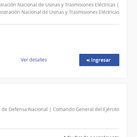
tración Nacional de Usinas y Trasmisiones Eléctricas |
Administración
istración Nacional de Usinas y Trasmisiones Eléctricas
Nacional
de
Usinas
y
Trasmisiones
Eléctricas
|
de
en la comp
Ver detalles
Ingresar
Administración
la
Nacional
compra
de
Licitación
Usinas
Pública
y
103630/2026
Trasmisiones
|
Eléctricas
o de Defensa Nacional | Comando General del Ejército
Administración
Nacional
de
Usinas