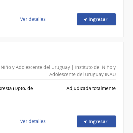
Combustible,
Alcohol
y
de
en la comp
Ver detalles
Ingresar
Portland
la
|
compra
Administración
Compra
Nacional
Directa
de
103/2026
Combustible,
|
Alcohol
l Niño y Adolescente del Uruguay | Instituto del Niño y
Instituto
y
Adolescente del Uruguay INAU
del
Portland
Niño
resta (Dpto. de
Adjudicada totalmente
y
Adolescente
del
Uruguay
|
de
en la comp
Ver detalles
Ingresar
Instituto
la
del