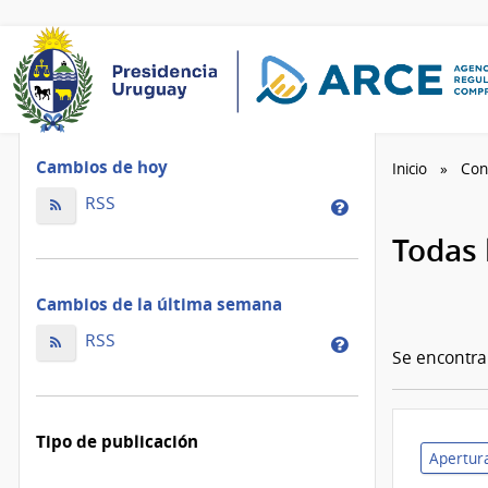
Cambios de hoy
Inicio
Con
Cambios
RSS
Cambios
de
de
Todas 
hoy
la
ordenados
de
Cambios de la última semana
por
hoy
fecha
Cambios
ordenados
RSS
Cambios
de
Se encontr
de
por
de
modificación
la
fecha
la
última
de
última
Tipo de publicación
semana
modificación
semana
Apertura
ordenados