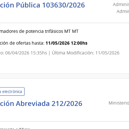
ación Pública 103630/2026
Adminis
misiones
nistración
Admin
ricas
onal
madores de potencia trifásicos MT MT
as
11/05/2026 12:00hs
ión de ofertas hasta:
misiones
o: 06/04/2026 15:35hs | Última Modificación: 11/05/2026
ricas
nistración
onal
 electrónica
as
ación Abreviada 212/2026
Ministeri
misiones
sterio
ricas
nsa