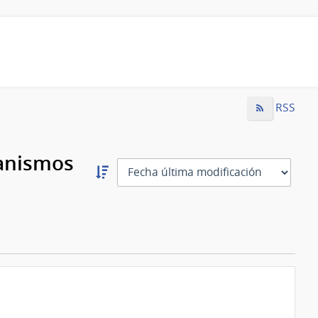
RSS
ganismos
Ordernar
descendente:
Ordenar