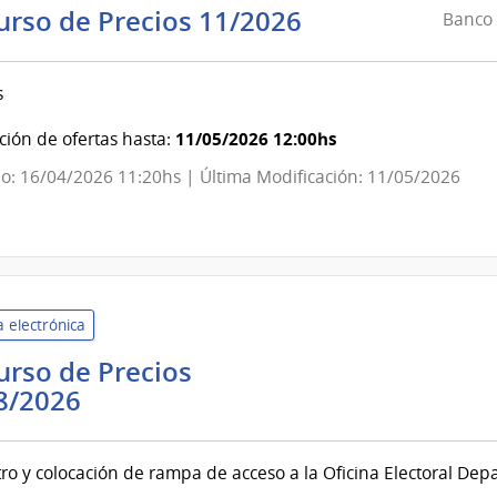
Banco
urso de Precios 11/2026
Banco 
de
Seguros
s
del
Estado
11/05/2026 12:00hs
ión de ofertas hasta:
|
o: 16/04/2026 11:20hs | Última Modificación: 11/05/2026
Banco
de
Seguros
del
Estado
 electrónica
rso de Precios
Corte
8/2026
Electoral
|
ro y colocación de rampa de acceso a la Oficina Electoral De
Corte