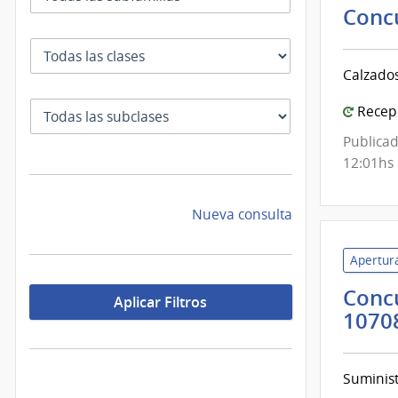
Conc
Clase
Calzado
SubClase
Recepc
Publicad
12:01hs
Nueva consulta
Apertura
Concu
Aplicar Filtros
1070
Suminist