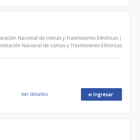
compra
Concurso
de
Precios
10749/2026
tración Nacional de Usinas y Trasmisiones Eléctricas |
|
istración Nacional de Usinas y Trasmisiones Eléctricas
Corte
Electoral
|
Corte
Electoral
de
en la comp
Ver detalles
Ingresar
la
compra
Licitación
Pública
103661/2026
|