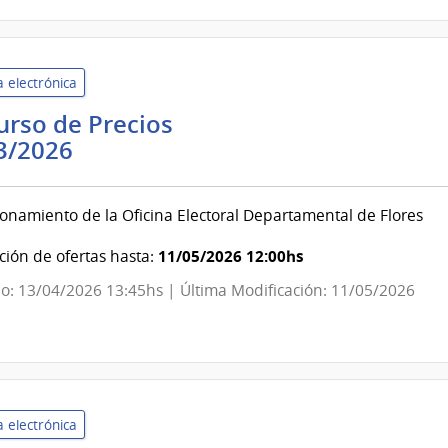
del
Niño
y
 electrónica
Adolescente
del
rso de Precios
Uruguay
Corte
3/2026
INAU
Electoral
|
onamiento de la Oficina Electoral Departamental de Flores
Corte
Electoral
11/05/2026 12:00hs
ión de ofertas hasta:
o: 13/04/2026 13:45hs | Última Modificación: 11/05/2026
 electrónica