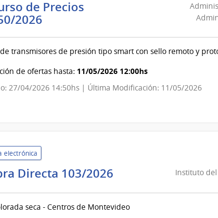
rso de Precios
Adminis
Administración
50/2026
Admini
Nacional
de
e transmisores de presión tipo smart con sello remoto y prot
Combustible,
Alcohol
11/05/2026 12:00hs
ión de ofertas hasta:
y
o: 27/04/2026 14:50hs | Última Modificación: 11/05/2026
Portland
|
Administración
Nacional
de
 electrónica
Combustible,
Alcohol
Instituto
ra Directa 103/2026
Instituto de
y
del
Portland
Niño
colorada seca - Centros de Montevideo
y