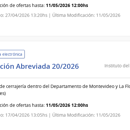
Adolescente
11/05/2026 12:00hs
ión de ofertas hasta:
del
o: 27/04/2026 13:20hs | Última Modificación: 11/05/2026
Uruguay
|
Instituto
del
Niño
 electrónica
y
Adolescente
Instituto
ación Abreviada 20/2026
Instituto de
del
del
Uruguay
Niño
INAU
 de cerrajería dentro del Departamento de Montevideo y La Flo
y
es)
Adolescente
del
11/05/2026 12:00hs
ión de ofertas hasta:
Uruguay
o: 17/04/2026 13:05hs | Última Modificación: 11/05/2026
|
Instituto