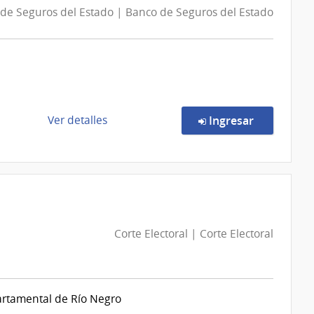
Uruguay
de Seguros del Estado | Banco de Seguros del Estado
|
INAU
Corte
Electoral
|
Corte
Electoral
de
en la comp
Ver detalles
Ingresar
la
compra
Concurso
de
Precios
11/2026
Corte Electoral | Corte Electoral
|
Banco
de
Seguros
partamental de Río Negro
del