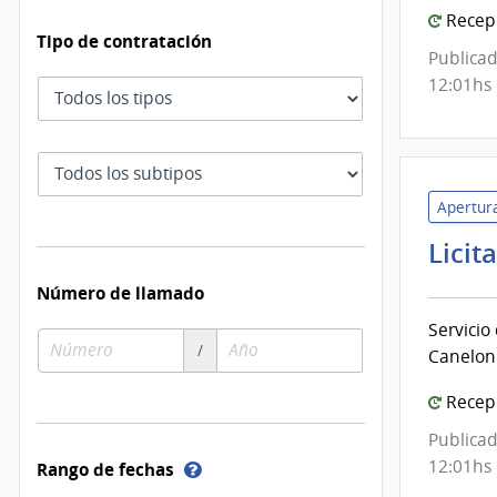
Recepc
Tipo de contratación
Publicad
12:01hs
Tipo
de
contratación
Subtipo
de
Apertura
contratación
Licit
Número de llamado
Servicio
Número
Año
/
Canelon
de
de
compra
compra
Recepc
Publicad
12:01hs
Ayuda
Rango de fechas
sobre