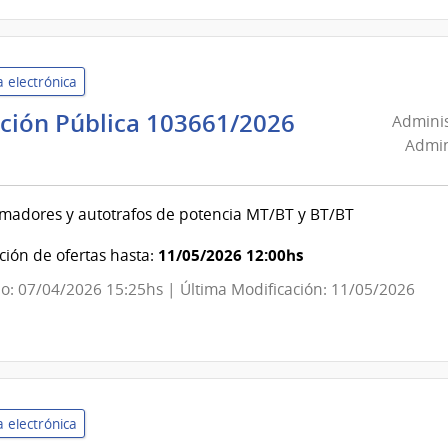
 electrónica
ación Pública 103661/2026
Adminis
nistración
Admin
onal
madores y autotrafos de potencia MT/BT y BT/BT
as
11/05/2026 12:00hs
ión de ofertas hasta:
misiones
o: 07/04/2026 15:25hs | Última Modificación: 11/05/2026
ricas
nistración
onal
 electrónica
as