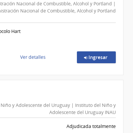
tración Nacional de Combustible, Alcohol y Portland |
stración Nacional de Combustible, Alcohol y Portland
ocolo Hart
de
en la comp
Ver detalles
Ingresar
la
compra
Concurso
de
Precios
146750/2026
l Niño y Adolescente del Uruguay | Instituto del Niño y
|
Adolescente del Uruguay INAU
Administración
Nacional
Adjudicada totalmente
de