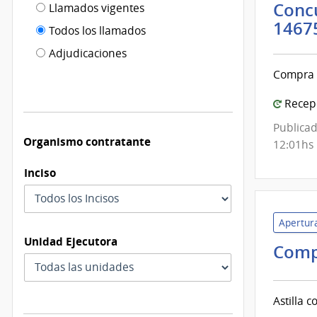
Filtro tipo
Concu
Llamados vigentes
por
1467
de
fecha
Todos los llamados
de
publicación
Adjudicaciones
modificación
Compra d
Recepc
Publicad
Organismo contratante
12:01hs
Inciso
Apertura
Unidad Ejecutora
Comp
Astilla 