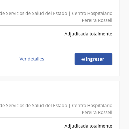
109119/2026
|
de Servicios de Salud del Estado | Centro Hospitalario
Administración
Pereira Rossell
Nacional
de
Adjudicada totalmente
Telecomunicaciones
|
Administración
Nacional
de
en la comp
Ver detalles
Ingresar
de
la
Telecomunicaciones
compra
Compra
Directa
7017/2026
|
de Servicios de Salud del Estado | Centro Hospitalario
Administración
Pereira Rossell
de
Servicios
Adjudicada totalmente
de