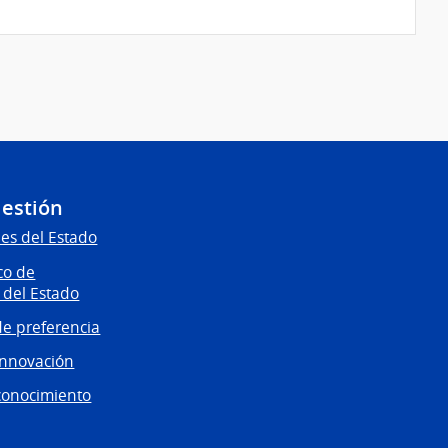
Servicios
de
Salud
del
Estado
|
Centro
Hospitalario
Pereira
Gestión
Rossell
es del Estado
co de
 del Estado
e preferencia
innovación
conocimiento