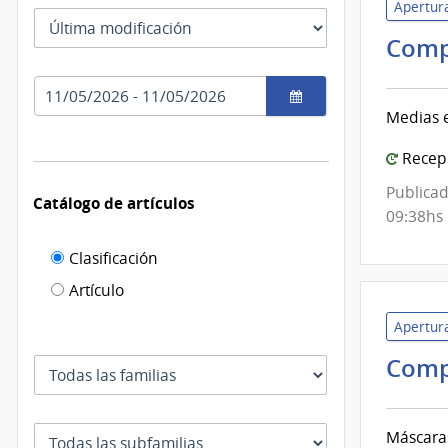
Apertura
las
Tipo
fechas
como
Comp
de
se
fecha
usan
Rango
por
de
el
Medias e
fechas
cual
Recepc
se
filtra
Publicad
Catálogo de artículos
09:38hs
Filtro de
Clasificación
catálogo
Artículo
de
Apertura
artículos
Comp
Familia
Subfamilia
Máscara