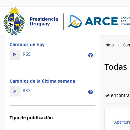
Cambios de hoy
Inicio
Con
Cambios
RSS
Cambios
de
de
Todas 
hoy
la
ordenados
de
Cambios de la última semana
por
hoy
fecha
Cambios
ordenados
RSS
Cambios
de
Se encontr
de
por
de
modificación
la
fecha
la
última
de
última
Tipo de publicación
semana
modificación
semana
Apertura
ordenados