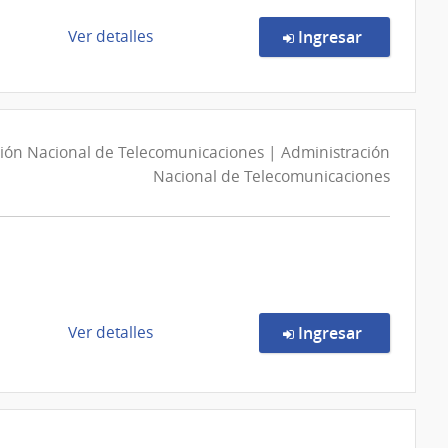
Escuela
Nacional
de
en la comp
Ver detalles
Ingresar
de
la
Policía
compra
Compra
Directa
ión Nacional de Telecomunicaciones | Administración
20/2026
Nacional de Telecomunicaciones
|
Ministerio
de
Educación
y
Cultura
|
de
en la comp
Ver detalles
Ingresar
Archivo
la
General
compra
de
Licitación
la
Abreviada
Nación