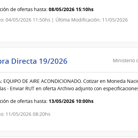
Salud
08/05/2026 15:10hs
ión de ofertas hasta:
del
o: 04/05/2026 11:50hs | Última Modificación: 11/05/2026
Estado
|
Centro
Hospitalario
Pereira
Ministerio
ra Directa 19/2026
Ministerio 
Rossell
de
Educación
 EQUIPO DE AIRE ACONDICIONADO. Cotizar en Moneda Nacion
y
días - Enviar RUT en oferta Archivo adjunto con especificacione
Cultura
|
13/05/2026 10:00hs
ión de ofertas hasta:
Archivo
o: 11/05/2026 08:20hs
General
de
la