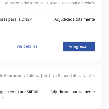
Ministerio del Interior | Escuela Nacional de Policía
dores para la DNEP
Adjudicada totalmente
de
en la comp
Ver detalles
Ingresar
la
compra
Compra
Directa
2/2026
de Educación y Cultura | Archivo General de la Nación
|
Ministerio
go crédito por SIIF 60
Adjudicada parcialmente
del
es.
Interior
|