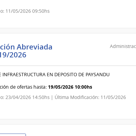
Archivo
o: 11/05/2026 09:50hs
General
de
la
Nación
ación Abreviada
Administrac
Administración
19/2026
Nacional
de
E INFRAESTRUCTURA EN DEPOSITO DE PAYSANDU
Telecomunicaciones
|
19/05/2026 10:00hs
ión de ofertas hasta:
Administración
o: 23/04/2026 14:50hs | Última Modificación: 11/05/2026
Nacional
de
Telecomunicaciones