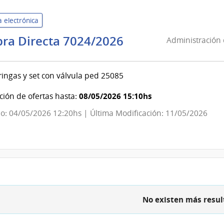
Nación
 electrónica
Administración
ra Directa 7024/2026
Administración 
de
Servicios
eringas y set con válvula ped 25085
de
Salud
08/05/2026 15:10hs
ión de ofertas hasta:
del
o: 04/05/2026 12:20hs | Última Modificación: 11/05/2026
Estado
|
Centro
Hospitalario
Pereira
Rossell
No existen más resul