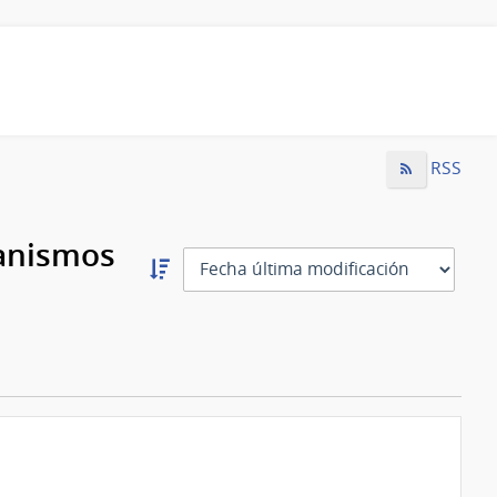
RSS
ganismos
Ordernar
descendente:
Ordenar