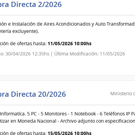
Ministerio
ra Directa 2/2026
del
Interior
ión e Instalación de Aires Acondicionados y Auto Transforma
|
etería excluyente).
Escuela
Nacional
11/05/2026 10:00hs
ión de ofertas hasta:
de
o: 30/04/2026 12:35hs | Última Modificación: 11/05/2026
Policía
Ministerio
ra Directa 20/2026
Ministerio 
de
Educación
nformatíca. 5 PC - 5 Monitores - 1 Notebook - 6 Teléfonos IP Pa
y
otizar en Moneda Nacional - Archivo adjunto con especificacion
Cultura
|
15/05/2026 10:00hs
ión de ofertas hasta: