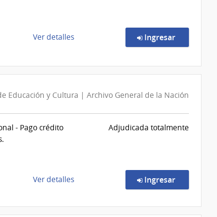
Salud
del
Estado
de
en la comp
Ver detalles
Ingresar
|
la
Centro
compra
Hospitalario
Compra
Pereira
Directa
Rossell
6943/2026
de Educación y Cultura | Archivo General de la Nación
|
Administración
al - Pago crédito
Adjudicada totalmente
de
s.
Servicios
de
Salud
del
de
en la comp
Ver detalles
Ingresar
Estado
la
|
compra
Centro
Compra