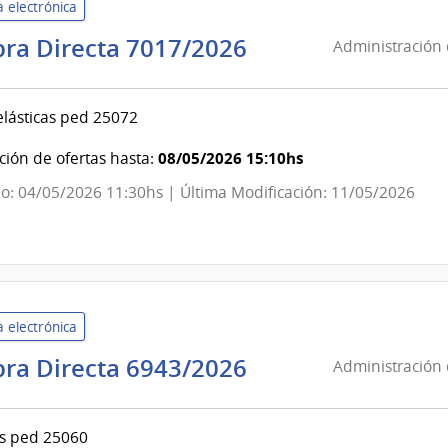
 electrónica
Administración
ra Directa 7017/2026
Administración 
de
Servicios
lásticas ped 25072
de
Salud
08/05/2026 15:10hs
ión de ofertas hasta:
del
o: 04/05/2026 11:30hs | Última Modificación: 11/05/2026
Estado
|
Centro
Hospitalario
Pereira
 electrónica
Rossell
Administración
ra Directa 6943/2026
Administración 
de
Servicios
s ped 25060
de