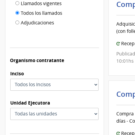
Filtro tipo
Comp
Llamados vigentes
por
de
fecha
Todos los llamados
de
publicación
Adjudicaciones
Adquisic
modificación
(con foll
Recepc
Publicad
Organismo contratante
10:01hs
Inciso
Comp
Unidad Ejecutora
Compra I
días - C
Recepc