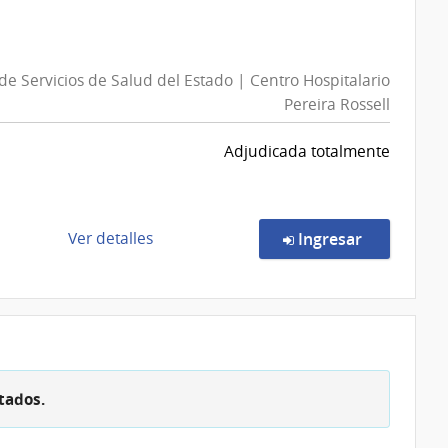
Hospitalario
Directa
Pereira
19/2026
Rossell
|
de Servicios de Salud del Estado | Centro Hospitalario
Ministerio
Pereira Rossell
de
Educación
Adjudicada totalmente
y
Cultura
|
Archivo
de
en la comp
Ver detalles
Ingresar
General
la
de
compra
la
Compra
Nación
Directa
7024/2026
|
tados.
Administración
de