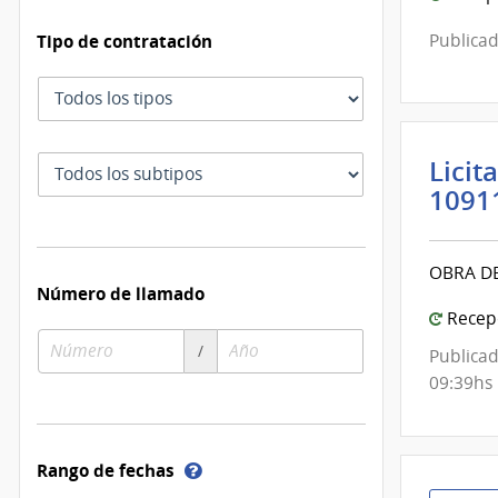
Tipo de contratación
Publicad
Tipo
de
contratación
Subtipo
Licit
de
1091
contratación
OBRA D
Número de llamado
Recepc
Número
Año
/
Publicad
de
de
09:39hs
compra
compra
Ayuda
Rango de fechas
sobre