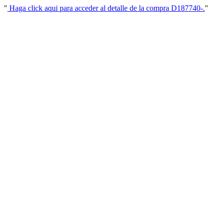
"
Haga click aqui para acceder al detalle de la compra D187740-.
"