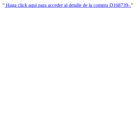
"
Haga click aqui para acceder al detalle de la compra D168739-.
"